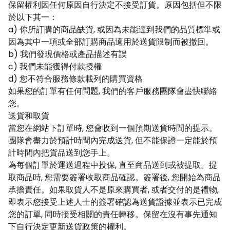
保留權利因任何原因自行決定不接受訂貨。原因包括但不限
於以下其一：
a) 你所訂購的商品缺貨, 或因為未能達到我們的品質標準或
因為其中一項或全部訂購商品適用於送貨限制而被撤回。
b) 我們發現價格或產品描述有誤
c) 我們未能獲得付款授權
d) 您不符合服務條款載列的購買資格
如果您的訂單有任何問題, 我們的客戶服務團隊會盡快聯絡
您。
送貨和取貨
當您在網站下訂單時, 您會收到一個預期送貨時間的提示。
團隊會盡力於預計時間內完成送貨, 但不能保證一定能於預
計時間內把貨品送到您手上。
為每個訂單於運送過程中投保, 直至商品送到或被提取。提
取商品時, 您需要簽署收取商品確認。簽署後, 您開始為商品
承擔責任。如果取貨人不是原來購買者, 或者交付的是禮物,
即表示您接受上述人士的簽署確認為送貨證據並表示已完成
您的訂單, 同時接受相關的責任轉移。保留在沒有事先通知
下自行決定更新送貨政策的權利。