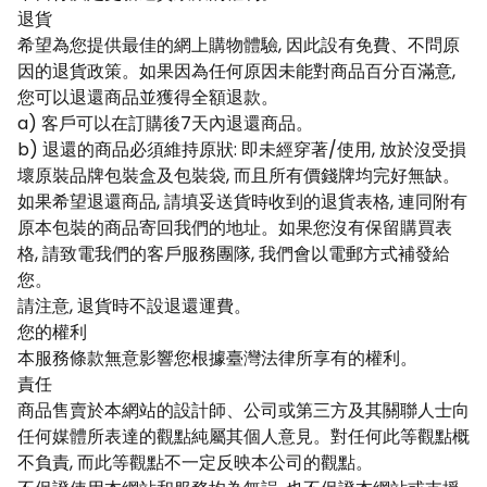
退貨
希望為您提供最佳的網上購物體驗, 因此設有免費、不問原
因的退貨政策。如果因為任何原因未能對商品百分百滿意,
您可以退還商品並獲得全額退款。
a) 客戶可以在訂購後7天內退還商品。
b) 退還的商品必須維持原狀: 即未經穿著/使用, 放於沒受損
壞原裝品牌包裝盒及包裝袋, 而且所有價錢牌均完好無缺。
如果希望退還商品, 請填妥送貨時收到的退貨表格, 連同附有
原本包裝的商品寄回我們的地址。如果您沒有保留購買表
格, 請致電我們的客戶服務團隊, 我們會以電郵方式補發給
您。
請注意, 退貨時不設退還運費。
您的權利
本服務條款無意影響您根據臺灣法律所享有的權利。
責任
商品售賣於本網站的設計師、公司或第三方及其關聯人士向
任何媒體所表達的觀點純屬其個人意見。對任何此等觀點概
不負責, 而此等觀點不一定反映本公司的觀點。